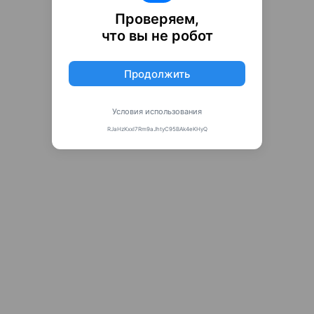
Проверяем,
что вы не робот
Продолжить
Условия использования
RJaHzKxxl7Rm9aJhtyC95BAk4eKHyQ